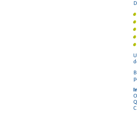
D
U
d
B
p
I
O
Q
C