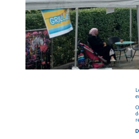
L
e
O
d
r
D