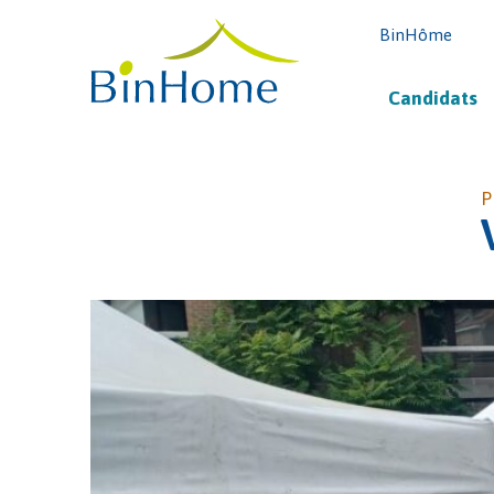
BinHôme
Candidats
P