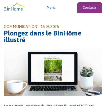
Menu
Contacts
COMMUNICATION -
15.05.2025
Plongez dans le BinHôme
illustré
Le nouveau numéro du
BinHôme illustré
(n°62) est