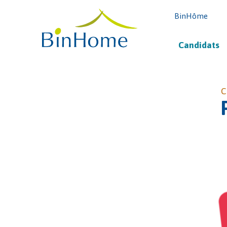
BinHôme
Candidats
C