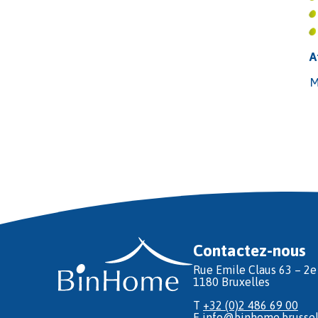
A
M
Contactez-nous
Rue Emile Claus 63 – 2e
1180 Bruxelles
T
+32 (0)2 486 69 00
E
info@binhome.brussel