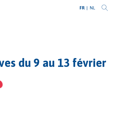
FR
NL
es du 9 au 13 février