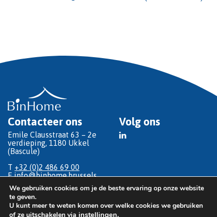
Contacteer ons
Volg ons
Emile Clausstraat 63 – 2e
verdieping, 1180 Ukkel
(Bascule)
T
+32 (0)2 486 69 00
E
info@binhome.brussels
We gebruiken cookies om je de beste ervaring op onze website
te geven.
U kunt meer te weten komen over welke cookies we gebruiken
© Copyright 2026 BinHôme
instellingen
.
of ze uitschakelen via