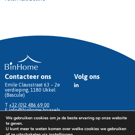
Contacteer ons
Volg ons
Emile Clausstraat 63 – 2e
verdieping, 1180 Ukkel
(Bascule)
T
+32 (0)2 486 69 00
E
info@binhome.brussels
We gebruiken cookies om je de beste ervaring op onze website
te geven.
U kunt meer te weten komen over welke cookies we gebruiken
© Copyright 2026 BinHôme
instellingen
.
of ze uitschakelen via