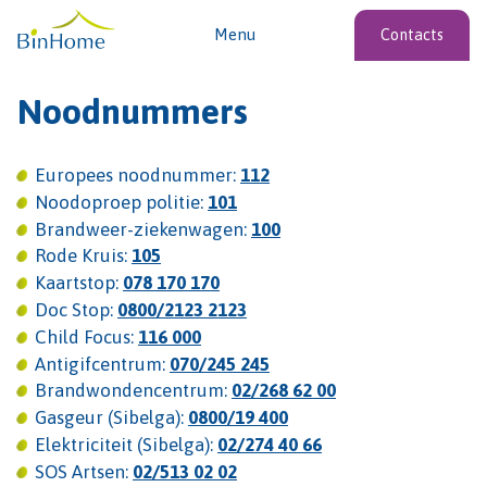
Menu
Contacts
Noodnummers
Europees noodnummer:
112
Noodoproep politie:
101
Brandweer-ziekenwagen:
100
Rode Kruis:
105
Kaartstop:
078 170 170
Doc Stop:
0800/2123 2123
Child Focus:
116 000
Antigifcentrum:
070/245 245
Brandwondencentrum:
02/268 62 00
Gasgeur (Sibelga):
0800/19 400
Elektriciteit (Sibelga):
02/274 40 66
SOS Artsen:
02/513 02 02