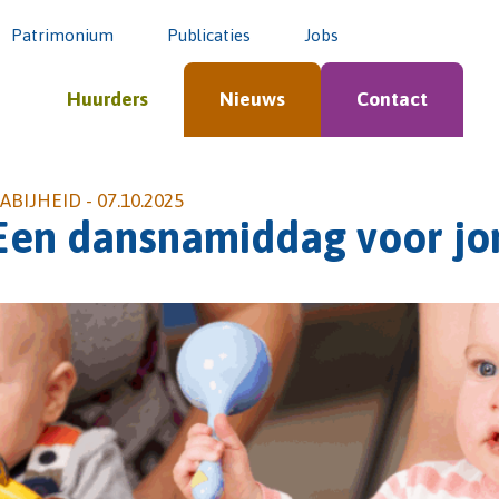
Patrimonium
Publicaties
Jobs
Huurders
Nieuws
Contact
ABIJHEID -
07.10.2025
Een dansnamiddag voor jo