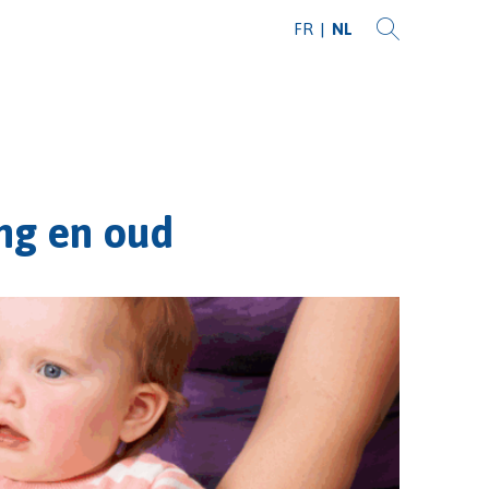
FR
NL
ng en oud