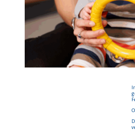
I
g
F
O
D
v