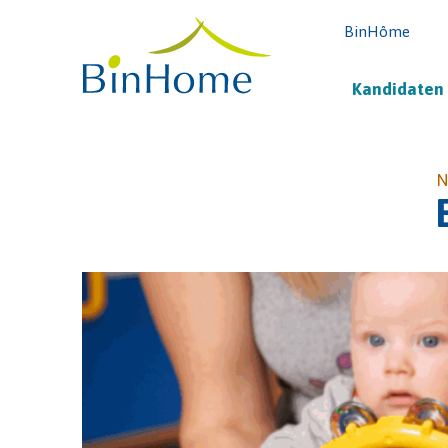
BinHôme
Kandidaten
N