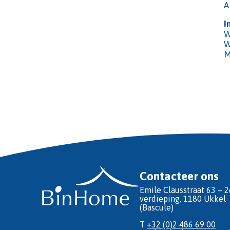
A
I
W
W
M
Contacteer ons
Emile Clausstraat 63 – 2
verdieping, 1180 Ukkel
(Bascule)
T
+32 (0)2 486 69 00