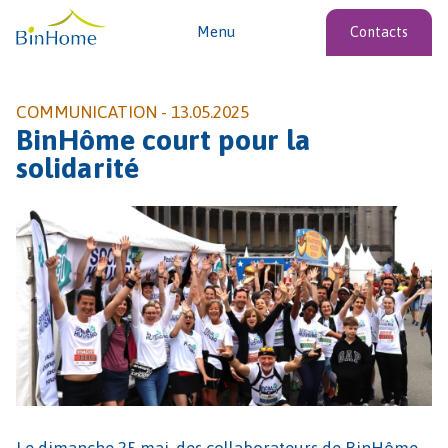
Menu
Contacts
COMMUNICATION -
13.05.2025
BinHôme court pour la
solidarité
Le dimanche 25 mai, des collaborateurs de BinHôme