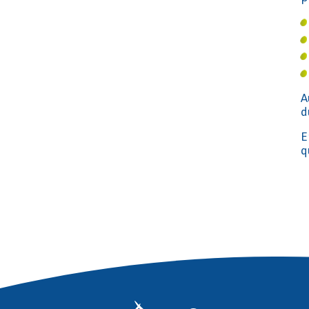
A
d
E
q