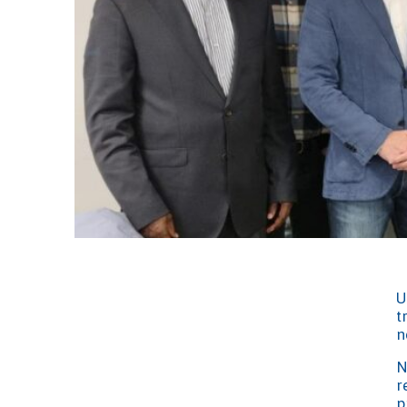
U
t
n
N
r
p