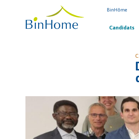
BinHôme
Candidats
C